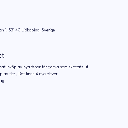
n 1, 531 40 Lidköping, Sverige
et
at inköp av nya fenor för gamla som skrotats ut
 av fler , Det finns 4 nya elever
rag