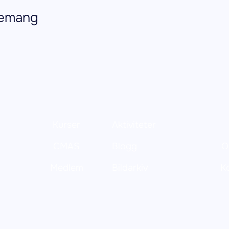
nemang
Kurser
Aktiviteter
CMAS
Blogg
O
Medlem
Bildarkiv
K