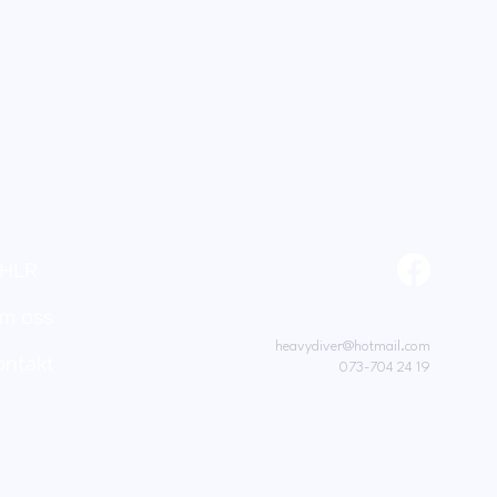
HLR
m oss
heavydiver@hotmail.com
ontakt
073-704 24 19