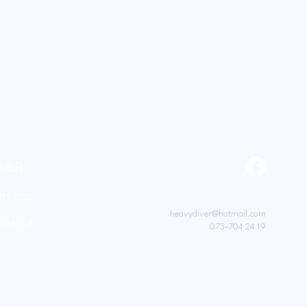
HLR
m oss
heavydiver@hotmail.com
ontakt
073-704 24 19