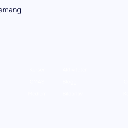
nemang
Kurser
Aktiviteter
CMAS
Blogg
O
Medlem
Bildarkiv
K